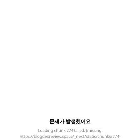
문제가 발생했어요
Loading chunk 774 failed. (missing:
https://blogdexreview.space/_next/static/chunks/774-