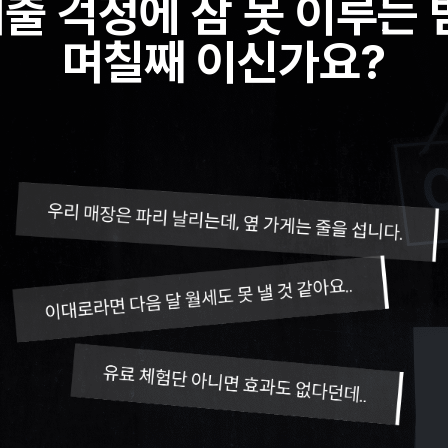
출 걱정에
잠 못 이루는 
며칠째 이신가요?