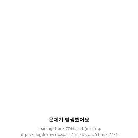
문제가 발생했어요
Loading chunk 774 failed. (missing:
https://blogdexreview.space/_next/static/chunks/774-