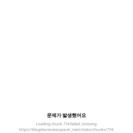
문제가 발생했어요
Loading chunk 774 failed. (missing:
https://blogdexreview.space/_next/static/chunks/774-