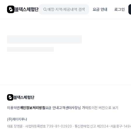
블덱스체험단
매장·지역·제공내역 검색
요금 안내
로그인
블덱스체험단
이용약관
개인정보처리방침
요금 안내
고객센터
사장님 가이드
이전 버전으로 보기
(주)제이지루나
대표 장영훈 · 사업자등록번호 739-81-02920 · 통신판매업 신고
제2024-서울중구-149