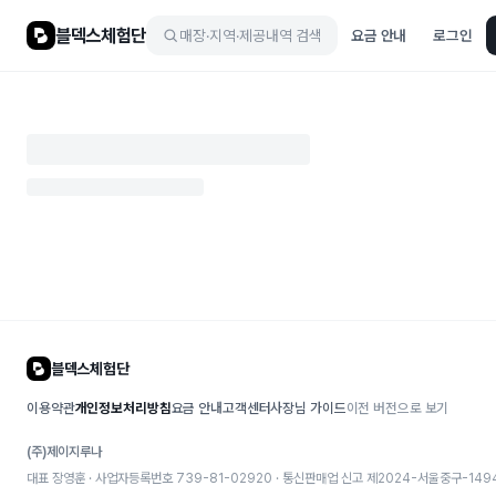
블덱스체험단
매장·지역·제공내역 검색
요금 안내
로그인
블덱스체험단
이용약관
개인정보처리방침
요금 안내
고객센터
사장님 가이드
이전 버전으로 보기
(주)제이지루나
대표 장영훈 · 사업자등록번호 739-81-02920 · 통신판매업 신고
제2024-서울중구-149