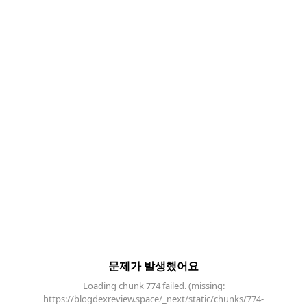
문제가 발생했어요
Loading chunk 774 failed. (missing:
https://blogdexreview.space/_next/static/chunks/774-