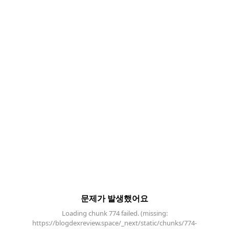
문제가 발생했어요
Loading chunk 774 failed. (missing:
https://blogdexreview.space/_next/static/chunks/774-