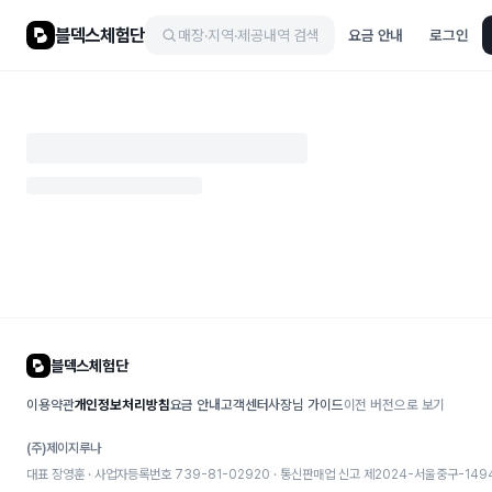
블덱스체험단
매장·지역·제공내역 검색
요금 안내
로그인
블덱스체험단
이용약관
개인정보처리방침
요금 안내
고객센터
사장님 가이드
이전 버전으로 보기
(주)제이지루나
대표 장영훈 · 사업자등록번호 739-81-02920 · 통신판매업 신고
제2024-서울중구-149