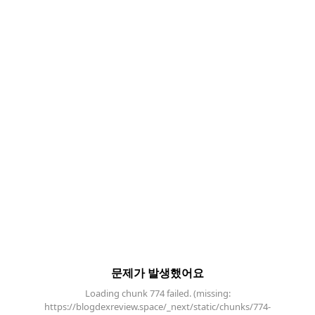
문제가 발생했어요
Loading chunk 774 failed. (missing:
https://blogdexreview.space/_next/static/chunks/774-