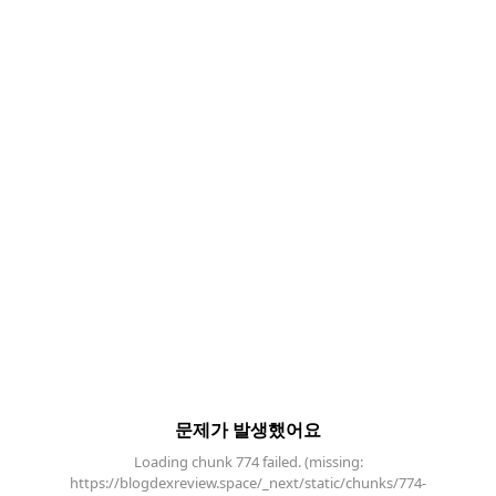
문제가 발생했어요
Loading chunk 774 failed. (missing:
https://blogdexreview.space/_next/static/chunks/774-