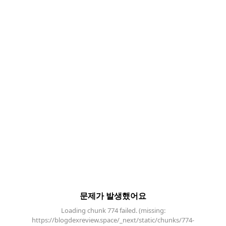
문제가 발생했어요
Loading chunk 774 failed. (missing:
https://blogdexreview.space/_next/static/chunks/774-