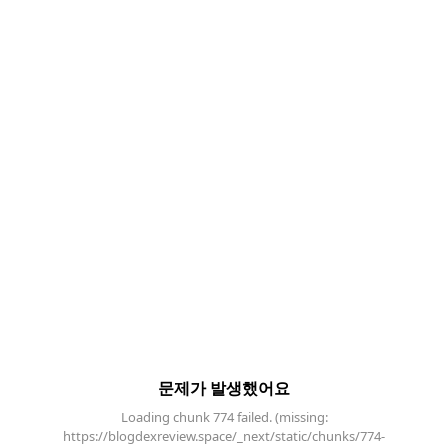
문제가 발생했어요
Loading chunk 774 failed. (missing:
https://blogdexreview.space/_next/static/chunks/774-