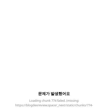
문제가 발생했어요
Loading chunk 774 failed. (missing:
https://blogdexreview.space/_next/static/chunks/774-