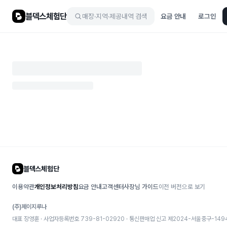
블덱스체험단
매장·지역·제공내역 검색
요금 안내
로그인
블덱스체험단
이용약관
개인정보처리방침
요금 안내
고객센터
사장님 가이드
이전 버전으로 보기
(주)제이지루나
대표 장영훈 · 사업자등록번호 739-81-02920 · 통신판매업 신고
제2024-서울중구-149