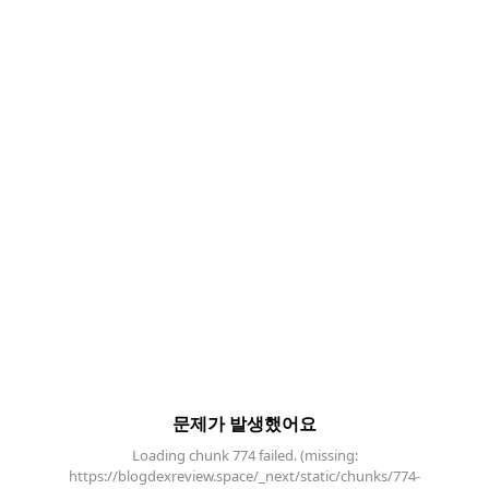
문제가 발생했어요
Loading chunk 774 failed. (missing:
https://blogdexreview.space/_next/static/chunks/774-