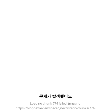
문제가 발생했어요
Loading chunk 774 failed. (missing:
https://blogdexreview.space/_next/static/chunks/774-