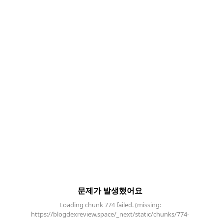
문제가 발생했어요
Loading chunk 774 failed. (missing:
https://blogdexreview.space/_next/static/chunks/774-