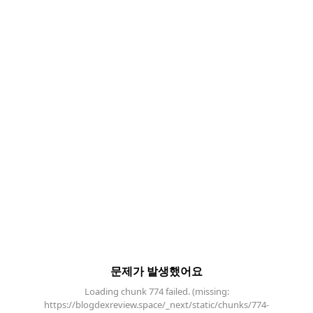
문제가 발생했어요
Loading chunk 774 failed. (missing:
https://blogdexreview.space/_next/static/chunks/774-