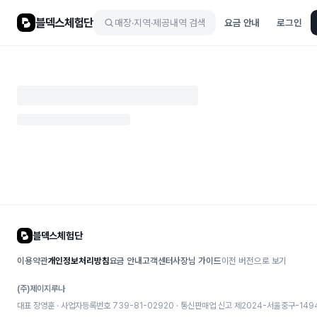
블덱스체험단
매장·지역·제공내역 검색
요금 안내
로그인
블덱스체험단
이용약관
개인정보처리방침
요금 안내
고객센터
사장님 가이드
이전 버전으로 보기
(주)제이지루나
대표 장영훈 · 사업자등록번호 739-81-02920 · 통신판매업 신고
제2024-서울중구-149