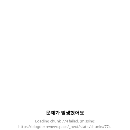
문제가 발생했어요
Loading chunk 774 failed. (missing:
https://blogdexreview.space/_next/static/chunks/774-