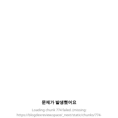
문제가 발생했어요
Loading chunk 774 failed. (missing:
https://blogdexreview.space/_next/static/chunks/774-