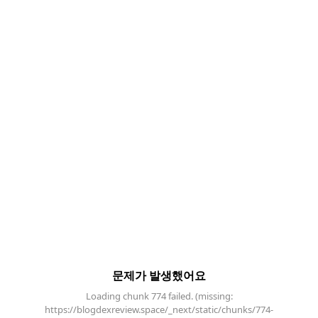
문제가 발생했어요
Loading chunk 774 failed. (missing:
https://blogdexreview.space/_next/static/chunks/774-