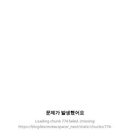
문제가 발생했어요
Loading chunk 774 failed. (missing:
https://blogdexreview.space/_next/static/chunks/774-