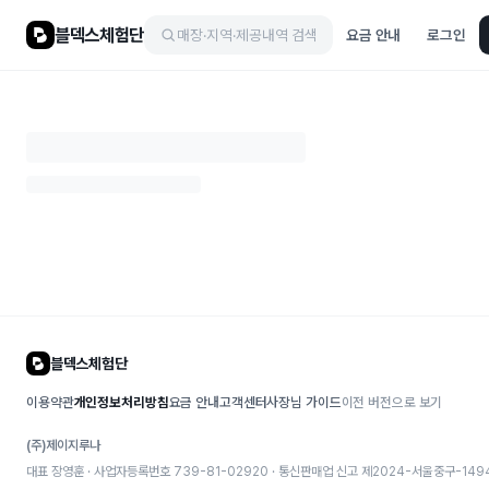
블덱스체험단
매장·지역·제공내역 검색
요금 안내
로그인
블덱스체험단
이용약관
개인정보처리방침
요금 안내
고객센터
사장님 가이드
이전 버전으로 보기
(주)제이지루나
대표 장영훈 · 사업자등록번호 739-81-02920 · 통신판매업 신고
제2024-서울중구-149