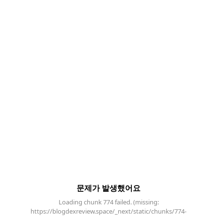
문제가 발생했어요
Loading chunk 774 failed. (missing:
https://blogdexreview.space/_next/static/chunks/774-