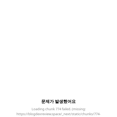
문제가 발생했어요
Loading chunk 774 failed. (missing:
https://blogdexreview.space/_next/static/chunks/774-